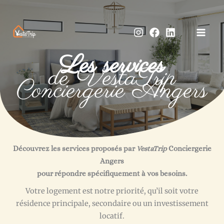
Aller
au
contenu
Les services
de VestaTrip
Conciergerie Angers
Découvrez les services proposés par
VestaTrip
Conciergerie
Angers
pour répondre spécifiquement à vos besoins.
Votre logement est notre priorité, qu’il soit votre
résidence principale, secondaire ou un investissement
locatif.