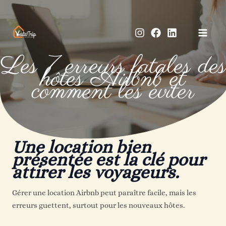
Aller
au
contenu
Les 7 erreurs fatales des
hôtes Airbnb et
comment les éviter
Une location bien
présentée est la clé pour
attirer les voyageurs.
Gérer une location Airbnb peut paraître facile, mais les
erreurs guettent, surtout pour les nouveaux hôtes.